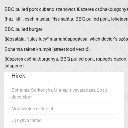
BBQ pulled pork cubano szendvics fűszeres csónakburgony
(házi kifli, cseh mustár, friss saláta, BBQ pulled pork, fekete
BBQ pulled burger
(jégsaláta, “juicy lucy” marhahúspogácsa, witch doctor’s szó
Bohemia rakott krumpli (street food verzió)
(fűszeres csónakburgonya, BBQ pulled pork, ropogós bacon, 
jalapeno)
Hírek
Bohemia Sörkonyha Ünnepi nyitvatartása 2013
december
Menüztetés szünetel
Új nyitva tartás