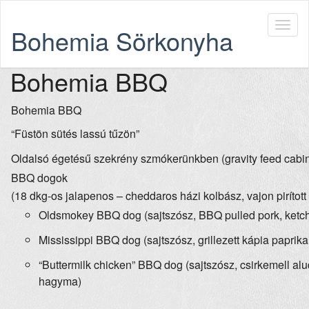
Bohemia Sörkonyha
Bohemia BBQ
Bohemia BBQ
“Füstön sütés lassú tűzön”
Oldalsó égetésű szekrény szmókerünkben (gravity feed cabine
BBQ dogok
(18 dkg-os jalapenos – cheddaros házi kolbász, vajon pirítot
Oldsmokey BBQ dog (sajtszósz, BBQ pulled pork, ketchup
Mississippi BBQ dog (sajtszósz, grillezett kápia paprik
“Buttermilk chicken” BBQ dog (sajtszósz, csirkemell alud
hagyma)